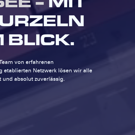
EE –
MIT
URZELN
 BLICK.
s Team von erfahrenen
g etablierten Netzwerk lösen wir alle
t und absolut zuverlässig.